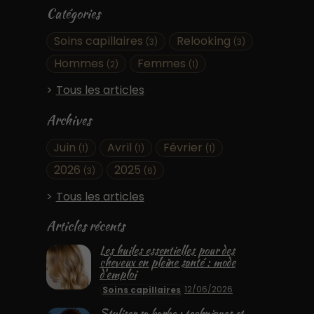
Catégories
Soins capillaires
Relooking
(3)
(3)
Hommes
Femmes
(2)
(1)
Tous les articles
Archives
Juin
Avril
Février
(1)
(1)
(1)
2026
2025
(3)
(6)
Tous les articles
Articles récents
Les huiles essentielles pour des
cheveux en pleine santé : mode
d'emploi
12/06/2026
Soins capillaires
Styliser sa barbe : techniques et