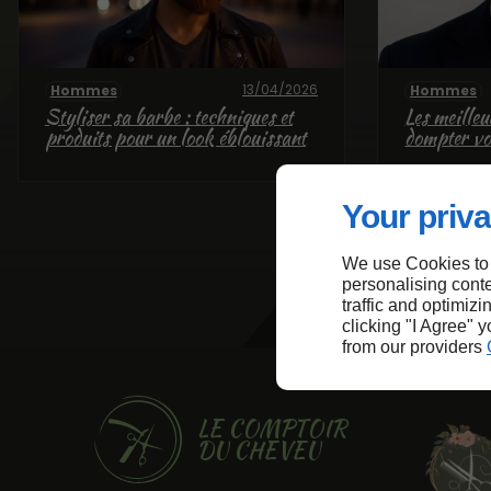
13/04/2026
Hommes
Hommes
Styliser sa barbe : techniques et
Les meilleu
produits pour un look éblouissant
dompter vo
Your priva
We use Cookies to
personalising conte
traffic and optimizi
clicking "I Agree" 
from our providers
LE COMPTOIR
DU CHEVEU