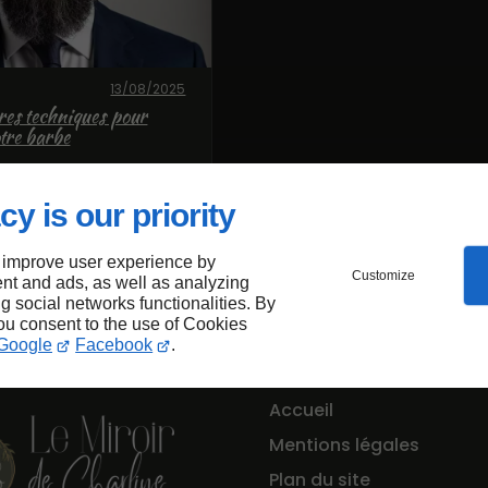
13/08/2025
res techniques pour
tre barbe
cy is our priority
 improve user experience by
Customize
nt and ads, as well as analyzing
ng social networks functionalities. By
you consent to the use of Cookies
Google
Facebook
.
Accueil
Mentions légales
Plan du site