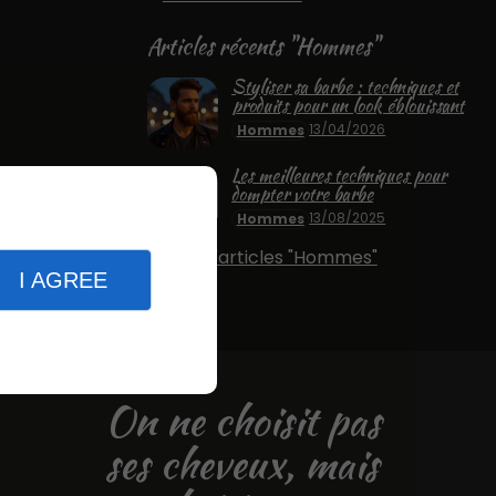
Articles récents "Hommes"
Styliser sa barbe : techniques et
produits pour un look éblouissant
13/04/2026
Hommes
Les meilleures techniques pour
dompter votre barbe
13/08/2025
Hommes
Plus d'articles "Hommes"
I AGREE
On ne choisit pas
ses cheveux, mais