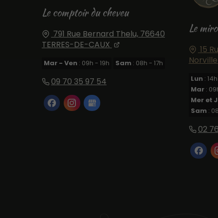
Le comptoir du cheveu
Le miro
791 Rue Bernard Thelu,
76640
TERRES-DE-CAUX
15 R
Norville
Mar - Ven
: 09h - 19h
Sam
: 08h - 17h
Lun
: 14h
09 70 35 97 54
Mar
: 09
Mer et 
Sam
: 0
02 76