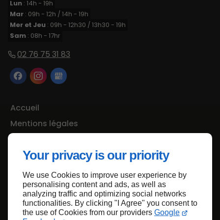
Lun
: 14h - 19h
Mar
: 09h - 12h / 14h - 19h
Mer et Jeu
: 09h - 12h30 / 13h30 - 19h
Sam
: 08h - 17hr
02 76 75 31 83
Accueil
Mentions légales
Plan du site
Your privacy is our priority
We use Cookies to improve user experience by
Haut de page
personalising content and ads, as well as
analyzing traffic and optimizing social networks
functionalities. By clicking "I Agree" you consent to
the use of Cookies from our providers
Google