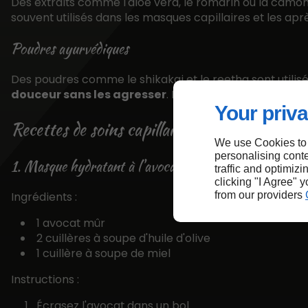
Des extraits comme l'aloe vera, le romarin ou la camomil
souvent utilisés dans les masques capillaires et les a
Poudres ayurvédiques
Des poudres comme le shikakai et le reetha sont utilis
douceur sans les agresser
. Elles sont riches en nutr
Your priva
Recettes de soins capillaires naturels
We use Cookies to
personalising conte
1. Masque hydratant à l'avocat
traffic and optimizi
clicking "I Agree" 
Ingrédients :
from our providers
1 avocat mûr
2 cuillères à soupe d'huile d'olive
1 cuillère à soupe de miel
Instructions :
Écrasez l'avocat dans un bol.