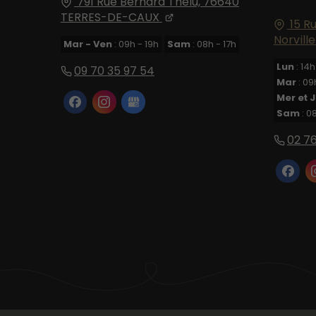
791 Rue Bernard Thelu,
76640
TERRES-DE-CAUX
15 R
Norville
Mar - Ven
: 09h - 19h
Sam
: 08h - 17h
Lun
: 14h
09 70 35 97 54
Mar
: 09
Mer et 
Sam
: 0
02 76