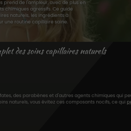
s prend de l'ampleur, avec de plus en
ts chimiques agressifs. Ce guide
res naturels, les ingrédients à
ur une routine capillaire saine.
plet des soins capillaires naturels
fates, des parabènes et d'autres agents chimiques qui p
ins naturels, vous évitez ces composants nocifs, ce qui
p