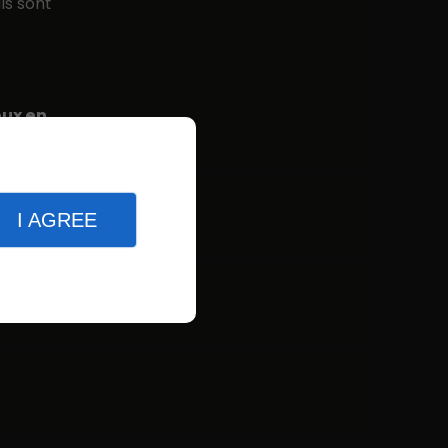
ls sont
eux en
I AGREE