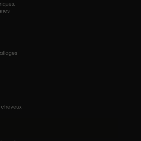
miques,
onnes
allages
s cheveux