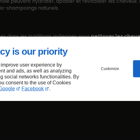
le peuvent hydrater, apaiser et revitaliser les cheveux. I
près-shampoings naturels.
ées dans les traditions indiennes pour
nettoyer les chev
iments et peuvent renforcer les follicules pileux.
cy is our priority
 improve user experience by
Customize
nt and ads, as well as analyzing
ng social networks functionalities. By
you consent to the use of Cookies
Google
Facebook
.