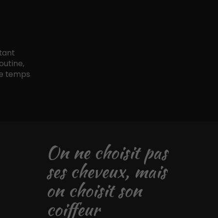
tant
outine,
le temps
On ne choisit pas
ses cheveux, mais
on choisit son
coiffeur