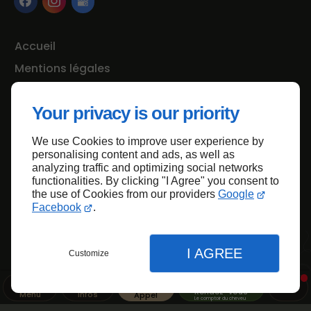
Accueil
Mentions légales
Plan du site
Your privacy is our priority
We use Cookies to improve user experience by
Haut de page
personalising content and ads, as well as
analyzing traffic and optimizing social networks
functionalities. By clicking "I Agree" you consent to
the use of Cookies from our providers
Google
Facebook
.
I AGREE
Customize
Rendez-vous
Menu
Infos
Appel