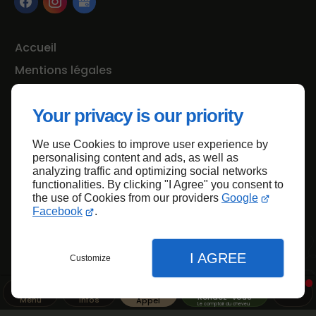
Accueil
Mentions légales
Plan du site
Your privacy is our priority
We use Cookies to improve user experience by
Haut de page
personalising content and ads, as well as
analyzing traffic and optimizing social networks
functionalities. By clicking "I Agree" you consent to
the use of Cookies from our providers
Google
Facebook
.
I AGREE
Customize
Rendez-vous
Menu
Infos
Appel