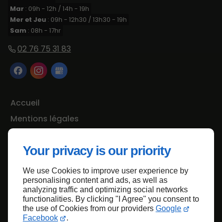
Mar
: 09h - 12h / 14h - 19h
Mer et Jeu
: 09h - 12h30 / 13h30 - 19h
Sam
: 08h - 17hr
02 76 75 31 83
Accueil
Mentions légales
Plan du site
Your privacy is our priority
We use Cookies to improve user experience by
Haut de page
personalising content and ads, as well as
analyzing traffic and optimizing social networks
functionalities. By clicking "I Agree" you consent to
the use of Cookies from our providers
Google
Facebook
.